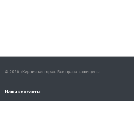
© 2026 «Кирпичная гора». Все права защищены.
Наши контакты
8 (8482) 79-06-30
tlt.terminal@mail.ru
г.Тольятти, Обводное шоссе, 14 (у пересечения с