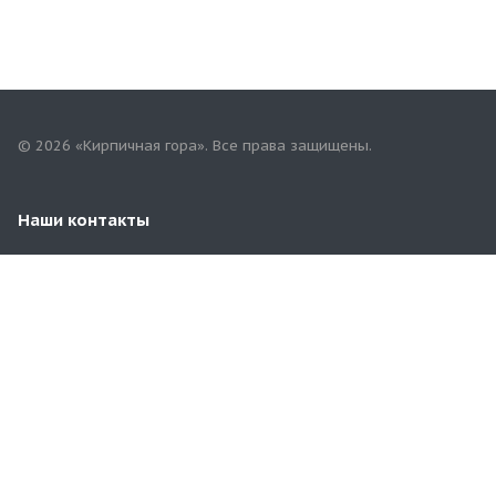
© 2026 «Кирпичная гора». Все права защищены.
Наши контакты
8 (8482) 79-06-30
tlt.terminal@mail.ru
г.Тольятти, Обводное шоссе, 14 (у пересечения с
Хрящевским шоссе)