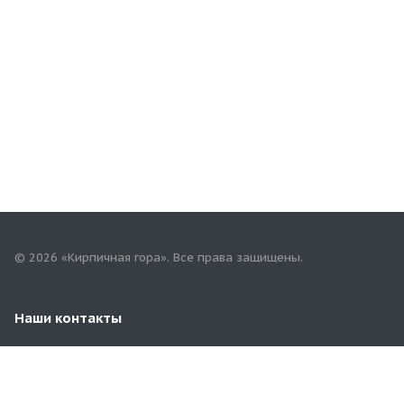
© 2026 «Кирпичная гора». Все права защищены.
Наши контакты
8 (8482) 79-06-30
tlt.terminal@mail.ru