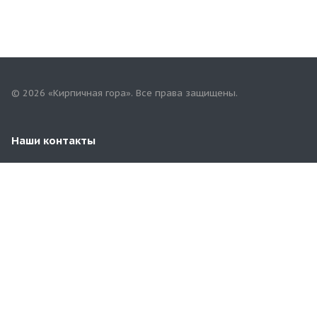
© 2026 «Кирпичная гора». Все права защищены.
Наши контакты
8 (8482) 79-06-30
tlt.terminal@mail.ru
г.Тольятти, Обводное шоссе, 14 (у пересечения с
Хрящевским шоссе)